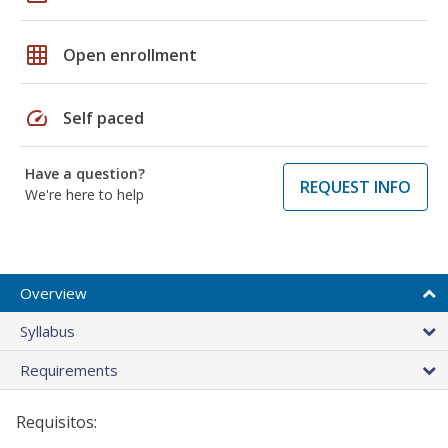
grid_on
Open enrollment
speed
Self paced
Have a question?
REQUEST INFO
We're here to help
Overview
Syllabus
Requirements
Requisitos: