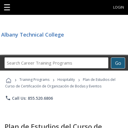
☰
LOGIN
Albany Technical College
Search
Go
Career
Training
›
›
›
Programs
Training Programs
Hospitality
Plan de Estudios del
Curso de Certificación de Organización de Bodas y Eventos
phone
Call Us: 855.520.6806
Plan de Estudios del Curso de