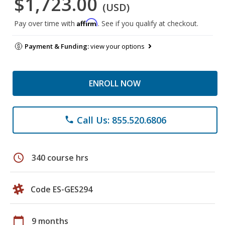
$1,723.00
(USD)
Affirm
Pay over time with
. See if you qualify at checkout.
Payment & Funding:
view your options
ENROLL NOW
Call Us: 855.520.6806
phone
schedule
340 course hrs
Code ES-GES294
calendar_today
9 months