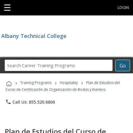
☰
LOGIN
Albany Technical College
Search
Go
Career
Training
›
›
›
Programs
Training Programs
Hospitality
Plan de Estudios del
Curso de Certificación de Organización de Bodas y Eventos
phone
Call Us: 855.520.6806
Plan de Estudios del Curso de