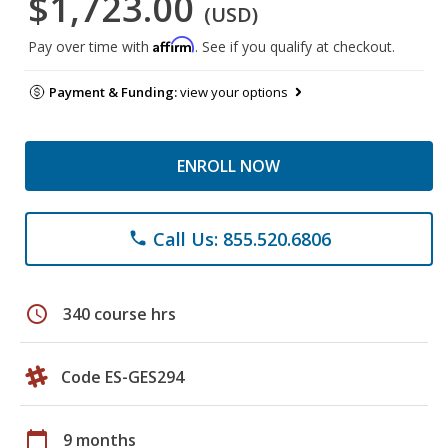
$1,723.00
(USD)
Affirm
Pay over time with
. See if you qualify at checkout.
Payment & Funding:
view your options
ENROLL NOW
Call Us: 855.520.6806
phone
schedule
340 course hrs
Code ES-GES294
calendar_today
9 months