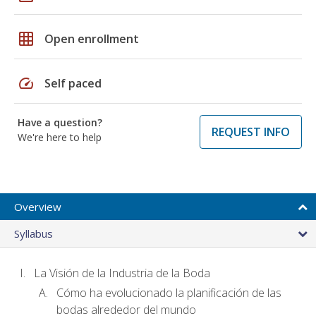
grid_on
Open enrollment
speed
Self paced
Have a question?
REQUEST INFO
We're here to help
Overview
Syllabus
La Visión de la Industria de la Boda
Cómo ha evolucionado la planificación de las
bodas alrededor del mundo