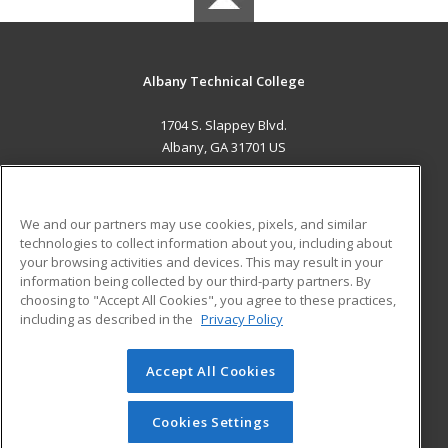
Albany Technical College
1704 S. Slappey Blvd.
Albany, GA 31701 US
MAIN CONTENT
Career Training
We and our partners may use cookies, pixels, and similar
technologies to collect information about you, including about
ADDITIONAL RESOURCES
your browsing activities and devices. This may result in your
information being collected by our third-party partners. By
Military
Student Blog
choosing to "Accept All Cookies", you agree to these practices,
Financial Assistance
including as described in the
Privacy Policy
Help
Accept All Cookies
© 2026 ed2go, a division of Cengage Learning. All rights
reserved. The material on this site cannot be reproduced or
redistributed unless you have obtained prior written
Cookies Settings
permission from Cengage Learning.
Privacy Policy