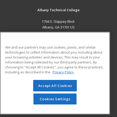
Albany Technical College
1704 S. Slappey Blvd.
Albany, GA 31701 US
MAIN CONTENT
Career Training
We and our partners may use cookies, pixels, and similar
technologies to collect information about you, including about
ADDITIONAL RESOURCES
your browsing activities and devices. This may result in your
information being collected by our third-party partners. By
Military
Student Blog
choosing to "Accept All Cookies", you agree to these practices,
Financial Assistance
including as described in the
Privacy Policy
Help
Accept All Cookies
© 2026 ed2go, a division of Cengage Learning. All rights
reserved. The material on this site cannot be reproduced or
redistributed unless you have obtained prior written
Cookies Settings
permission from Cengage Learning.
Privacy Policy