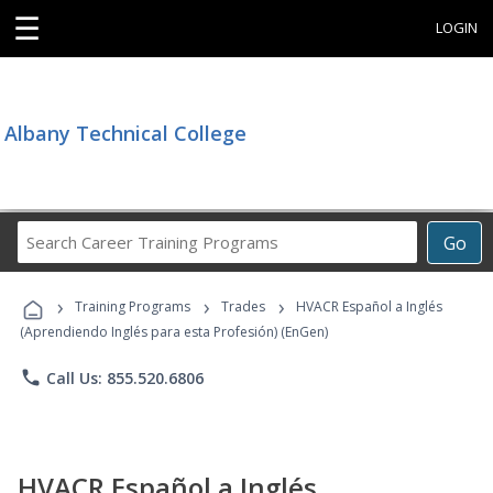
☰
LOGIN
Albany Technical College
Search
Go
Career
Training
›
›
›
Programs
Training Programs
Trades
HVACR Español a Inglés
(Aprendiendo Inglés para esta Profesión) (EnGen)
phone
Call Us: 855.520.6806
HVACR Español a Inglés