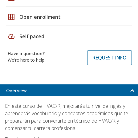
grid_on
Open enrollment
speed
Self paced
Have a question?
REQUEST INFO
We're here to help
Overview
En este curso de HVAC/R, mejorarás tu nivel de inglés y
aprenderás vocabulario y conceptos académicos que te
prepararán para convertirte en técnico de HVAC/R y
comenzar tu carrera profesional.