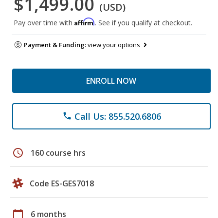
$1,499.00
(USD)
Affirm
Pay over time with
. See if you qualify at checkout.
Payment & Funding:
view your options
ENROLL NOW
Call Us: 855.520.6806
phone
schedule
160 course hrs
Code ES-GES7018
calendar_today
6 months