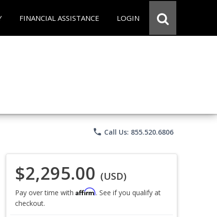
Y
FINANCIAL ASSISTANCE
LOGIN
phone
Call Us: 855.520.6806
$2,295.00
(USD)
Affirm
Pay over time with
. See if you qualify at
checkout.