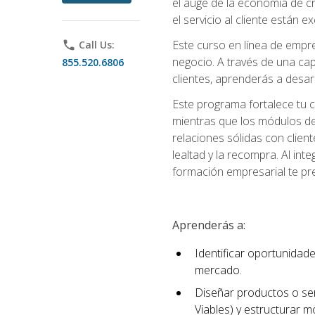
el auge de la economía de c
el servicio al cliente están 
Este curso en línea de empre
phone
Call Us:
negocio. A través de una cap
855.520.6806
clientes, aprenderás a desa
Este programa fortalece tu c
mientras que los módulos de
relaciones sólidas con clien
lealtad y la recompra. Al int
formación empresarial te pre
Aprenderás a:
Identificar oportunidade
mercado.
Diseñar productos o ser
Viables) y estructurar 