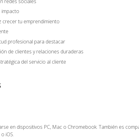
n redes sociales
 impacto
z crecer tu emprendimiento
iente
tud profesional para destacar
tión de clientes y relaciones duraderas
ratégica del servicio al cliente
s
zarse en dispositivos PC, Mac o Chromebook. También es compa
 o iOS.