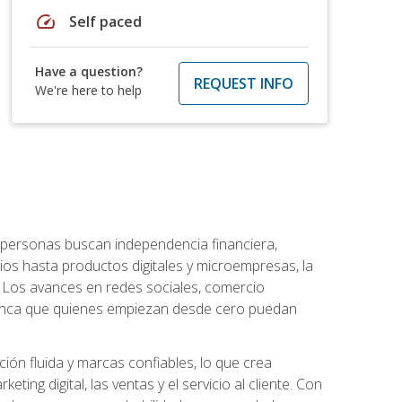
speed
Self paced
Have a question?
REQUEST INFO
We're here to help
personas buscan independencia financiera,
ios hasta productos digitales y microempresas, la
Los avances en redes sociales, comercio
e nunca que quienes empiezan desde cero puedan
ón fluida y marcas confiables, lo que crea
ng digital, las ventas y el servicio al cliente. Con