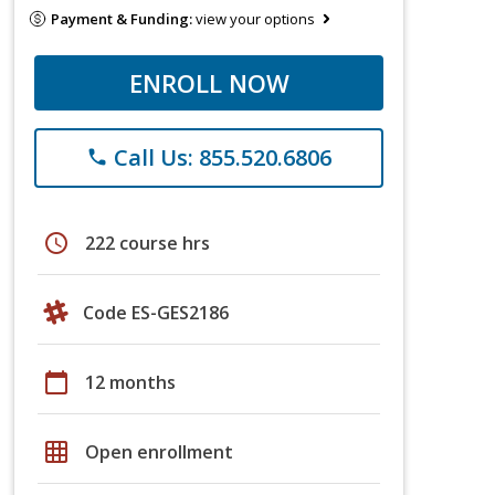
Payment & Funding:
view your options
ENROLL NOW
Call Us: 855.520.6806
phone
schedule
222 course hrs
Code ES-GES2186
calendar_today
12 months
grid_on
Open enrollment