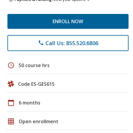
ENROLL NOW
Call Us: 855.520.6806
phone
schedule
50 course hrs
Code ES-GES615
calendar_today
6 months
grid_on
Open enrollment