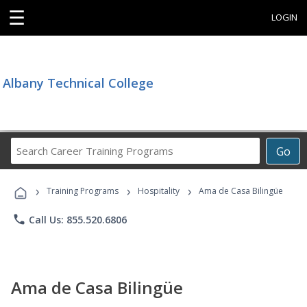
☰
LOGIN
Albany Technical College
Search
Go
Career
Training
›
›
›
Programs
Training Programs
Hospitality
Ama de Casa Bilingüe
phone
Call Us: 855.520.6806
Ama de Casa Bilingüe